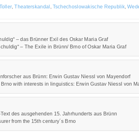
Toller
,
Theaterskandal
,
Tschechoslowakische Republik
,
Wede
huldig“ – das Brünner Exil des Oskar Maria Graf
chuldig“ – The Exile in Brünn/ Brno of Oskar Maria Graf
Hirnforscher aus Brünn: Erwin Gustav Niessl von Mayendorf
 Brno with interests in linguistics: Erwin Gustav Niessl von 
skar Maria Graf
-Text des ausgehenden 15. Jahrhunderts aus Brünn
urer from the 15th century´s Brno
nn
,
Erwin Gustav Niessl von Mayendorf
,
Hinrforscher
,
Niessl