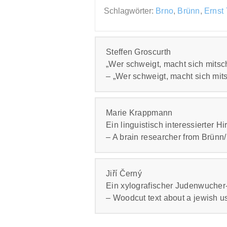
Schlagwörter:
Brno
,
Brünn
,
Ernst 
Steffen Groscurth
„Wer schweigt, macht sich mitsc
– „Wer schweigt, macht sich mits
PDF
Marie Krappmann
Ein linguistisch interessierter 
Frei zugänglich bei
CEEOL.
– A brain researcher from Brünn/
Schlagwörter:
Brno
,
Brünn
,
Exil
,
O
PDF
Jiří Černý
Ein xylografischer Judenwucher
Frei zugänglich bei
CEEOL.
– Woodcut text about a jewish us
Schlagwörter:
Aphasie
,
Brno
,
Brü