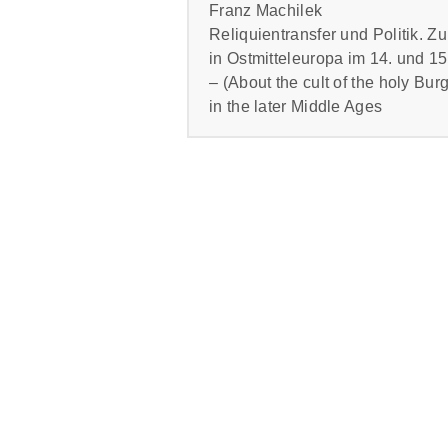
Franz Machilek
Reliquientransfer und Politik. 
in Ostmitteleuropa im 14. und 15
– (About the cult of the holy B
in the later Middle Ages
Die bereits im Früh- und Hochmitt
in der Zeit der Luxemburger eine 
Verbreitung auf der Grundlage ih
nachdrücklich gefördert und die Ve
In the early and high middle ages 
widespread phenomenon. In the lat
noticeable. Emperor Charles IV an
political interdependencies, espec
into their political-religious ideas.
Frei zugänglich bei
CEEOL.
PDF
Seiten: 59 – 98