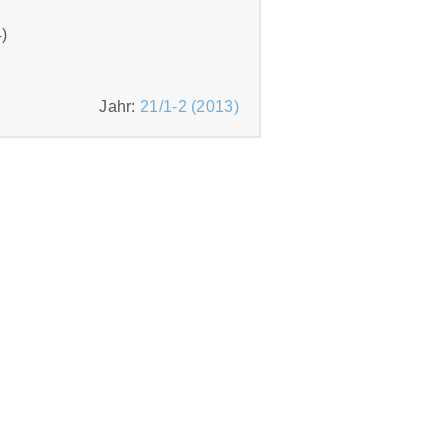
)
Jahr:
21/1-2 (2013)
igs Sigismund (um 474-524) erfuhr
 sein Sohn Sigismund haben die
öhmen, Polen und Ungarn
 already was a regionally
Middle Europe increased
ploiting their dynastical and
ystematically by integrating it