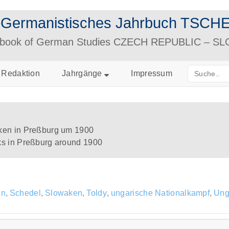
– Germanistisches Jahrbuch TS
arbook of German Studies CZECH REPUBLIC – S
Redaktion
Jahrgänge
Impressum
ken in Preßburg um 1900
s in Preßburg around 1900
en
,
Schedel
,
Slowaken
,
Toldy
,
ungarische Nationalkampf
,
Ung