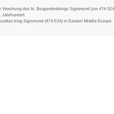
Zur Verehrung des hl. Burgunderkönigs Sigismund (um 474-524
. Jahrhundert
urgundian king Sigismund (474-524) in Eastern Middle Europe
elalter regional weit gestreute Verehrung des hl. Burgunderkön
deutliche Steigerung vor allem in Ostmitteleuropa. Karl IV. und
rer dynastischen und persönlichen Verbindungen speziell in B
rehrung für ihre politisch-religiösen Vorstellungen eingesetzt.
the cult of the holy Burgundian king Sigismund (about 474-524)
er Middle Ages the dissemination of the cult all over Eastern 
d his son Sigismund promoted the dissemination emphatically ex
ially in Bohemia, Poland and Hungary, and propagating the cult s