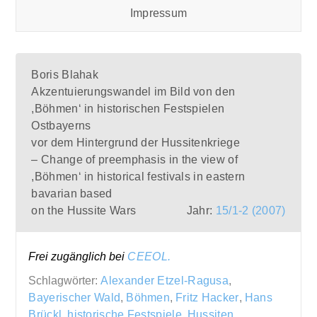
Impressum
Boris Blahak
Akzentuierungswandel im Bild von den
,Böhmen‘ in historischen Festspielen
Ostbayerns
vor dem Hintergrund der Hussitenkriege
– Change of preemphasis in the view of
,Böhmen‘ in historical festivals in eastern
bavarian based
on the Hussite Wars
Jahr:
15/1-2 (2007)
Frei zugänglich bei
CEEOL.
Schlagwörter:
Alexander Etzel-Ragusa
,
Bayerischer Wald
,
Böhmen
,
Fritz Hacker
,
Hans
Brückl
,
historische Festspiele
,
Hussiten
,