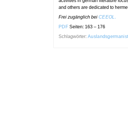
activities in german literature foc
and others are dedicated to hermen
Frei zugänglich bei
CEEOL.
PDF
Seiten: 163 – 176
Schlagwörter:
Auslandsgermanist