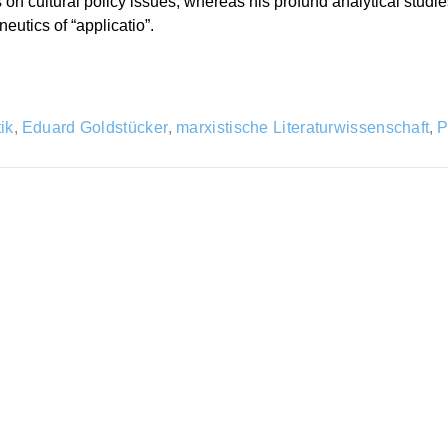
us on cultural policy issues, whereas his profund analytical stud
eutics of “applicatio”.
ik
,
Eduard Goldstücker
,
marxistische Literaturwissenschaft
,
P