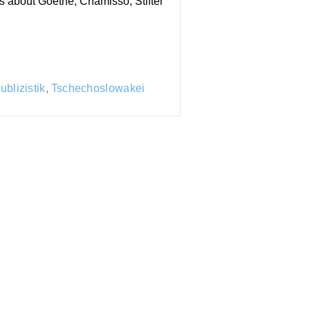
ies about Goethe, Chamisso, Stifter
ublizistik
,
Tschechoslowakei