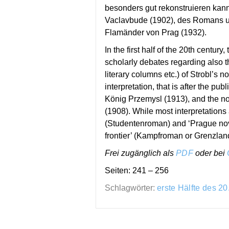
besonders gut rekonstruieren kan
Vaclavbude (1902), des Romans u
Flamänder von Prag (1932).
In the first half of the 20th cent
scholarly debates regarding also th
literary columns etc.) of Strobl’s 
interpretation, that is after the p
König Przemysl (1913), and the n
(1908). While most interpretations
(Studentenroman) and ‘Prague nove
frontier’ (Kampfroman or Grenzla
Frei zugänglich als
PDF
oder bei
Seiten: 241 – 256
Schlagwörter:
erste Hälfte des 20