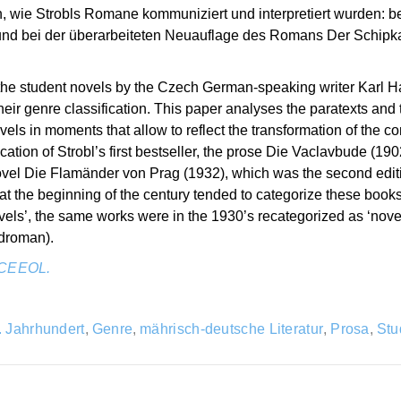
n, wie Strobls Romane kommuniziert und interpretiert wurden: 
nd bei der überarbeiteten Neuauflage des Romans Der Schipka
ury, the student novels by the Czech German-speaking writer Karl 
eir genre classification. This paper analyses the paratexts and t
novels in moments that allow to reflect the transformation of the 
ublication of Strobl’s first bestseller, the prose Die Vaclavbude (
ovel Die Flamänder von Prag (1932), which was the second edit
 at the beginning of the century tended to categorize these books
ls’, the same works were in the 1930’s recategorized as ‘novels
ndroman).
CEEOL.
. Jahrhundert
,
Genre
,
mährisch-deutsche Literatur
,
Prosa
,
Stu