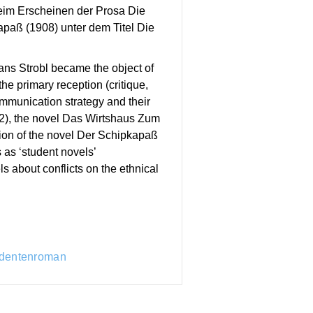
beim Erscheinen der Prosa Die
paß (1908) unter dem Titel Die
Hans Strobl became the object of
he primary reception (critique,
communication strategy and their
1902), the novel Das Wirtshaus Zum
ion of the novel Der Schipkapaß
 as ‘student novels’
 about conflicts on the ethnical
dentenroman