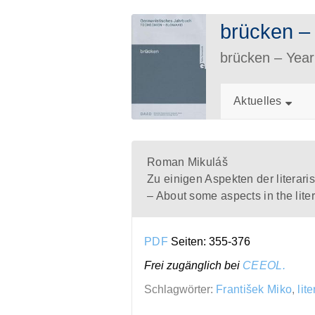
brücken 
brücken – Ye
Aktuelles
Roman Mikuláš
Zu einigen Aspekten der literar
– About some aspects in the lite
PDF
Seiten: 355-376
Frei zugänglich bei
CEEOL.
Schlagwörter:
František Miko
,
lit