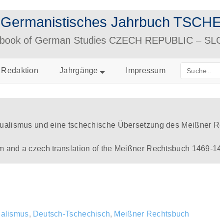
– Germanistisches Jahrbuch TS
arbook of German Studies CZECH REPUBLIC – S
Redaktion
Jahrgänge
Impressum
gualismus und eine tschechische Übersetzung des Meißner 
m and a czech translation of the Meißner Rechtsbuch 1469-1
ualismus
,
Deutsch-Tschechisch
,
Meißner Rechtsbuch