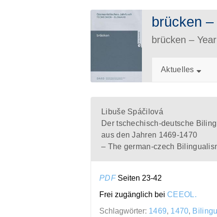
brücken 
brücken – Ye
Aktuelles
Libuše Spáčilová
Der tschechisch-deutsche Bilin
aus den Jahren 1469-1470
– The german-czech Bilingualis
PDF
Seiten 23-42
Frei zugänglich bei
CEEOL.
Schlagwörter:
1469
,
1470
,
Biling